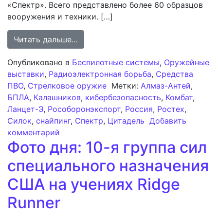
«Спектр». Всего представлено более 60 образцов
вооружения и техники. […]
from «Рособоронэкспорт» предста
Читать дальше…
Опубликовано в
Беспилотные системы
,
Оружейные
выставки
,
Радиоэлектронная борьба
,
Средства
ПВО
,
Стрелковое оружие
Метки:
Алмаз-Антей
,
БПЛА
,
Калашников
,
кибербезопасность
,
Комбат
,
Ланцет-Э
,
Рособоронэкспорт
,
Россия
,
Ростех
,
Силок
,
снайпинг
,
Спектр
,
Цитадель
Добавить
к записи «Рособоронэкспорт» предста
комментарий
Фото дня: 10-я группа сил
специального назначения
США на учениях Ridge
Runner