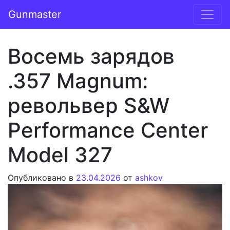
Перейти к содержимому
Gunmaster
Основная навигация
Восемь зарядов
.357 Magnum:
револьвер S&W
Performance Center
Model 327
Опубликовано в
23.04.2026
от
ashkov