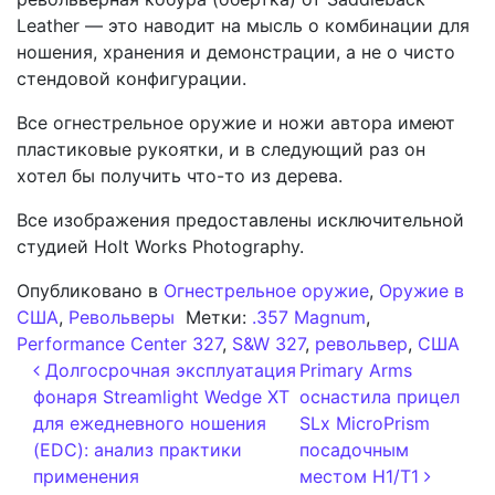
Leather — это наводит на мысль о комбинации для
ношения, хранения и демонстрации, а не о чисто
стендовой конфигурации.
Все огнестрельное оружие и ножи автора имеют
пластиковые рукоятки, и в следующий раз он
хотел бы получить что-то из дерева.
Все изображения предоставлены исключительной
студией Holt Works Photography.
Опубликовано в
Огнестрельное оружие
,
Оружие в
США
,
Револьверы
Метки:
.357 Magnum
,
Performance Center 327
,
S&W 327
,
револьвер
,
США
Навигация по записям
Долгосрочная эксплуатация
Primary Arms
фонаря Streamlight Wedge XT
оснастила прицел
для ежедневного ношения
SLx MicroPrism
(EDC): анализ практики
посадочным
применения
местом H1/T1