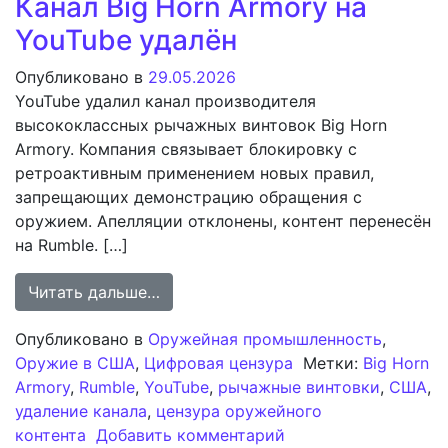
Канал Big Horn Armory на
YouTube удалён
Опубликовано в
29.05.2026
YouTube удалил канал производителя
высококлассных рычажных винтовок Big Horn
Armory. Компания связывает блокировку с
ретроактивным применением новых правил,
запрещающих демонстрацию обращения с
оружием. Апелляции отклонены, контент перенесён
на Rumble. […]
from Канал Big Horn Armory на YouT
Читать дальше…
Опубликовано в
Оружейная промышленность
,
Оружие в США
,
Цифровая цензура
Метки:
Big Horn
Armory
,
Rumble
,
YouTube
,
рычажные винтовки
,
США
,
удаление канала
,
цензура оружейного
к записи Канал Big 
контента
Добавить комментарий