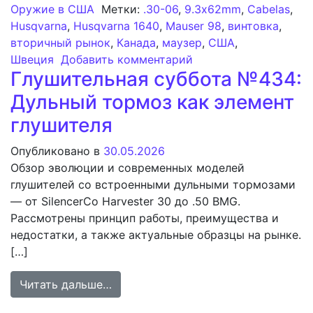
Оружие в США
Метки:
.30-06
,
9.3x62mm
,
Cabelas
,
Husqvarna
,
Husqvarna 1640
,
Mauser 98
,
винтовка
,
вторичный рынок
,
Канада
,
маузер
,
США
,
к записи Husqvarna 
Швеция
Добавить комментарий
Глушительная суббота №434:
Дульный тормоз как элемент
глушителя
Опубликовано в
30.05.2026
Обзор эволюции и современных моделей
глушителей со встроенными дульными тормозами
— от SilencerCo Harvester 30 до .50 BMG.
Рассмотрены принцип работы, преимущества и
недостатки, а также актуальные образцы на рынке.
[…]
from Глушительная суббота №434: 
Читать дальше…