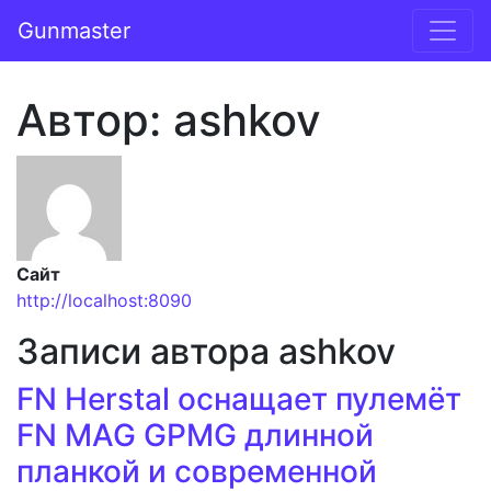
Перейти к содержимому
Gunmaster
Основная навигация
Автор:
ashkov
Сайт
http://localhost:8090
Записи автора ashkov
FN Herstal оснащает пулемёт
FN MAG GPMG длинной
планкой и современной