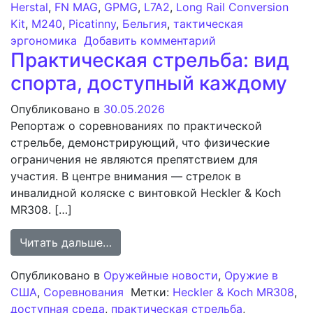
Herstal
,
FN MAG
,
GPMG
,
L7A2
,
Long Rail Conversion
Kit
,
M240
,
Picatinny
,
Бельгия
,
тактическая
к записи FN Her
эргономика
Добавить комментарий
Практическая стрельба: вид
спорта, доступный каждому
Опубликовано в
30.05.2026
Репортаж о соревнованиях по практической
стрельбе, демонстрирующий, что физические
ограничения не являются препятствием для
участия. В центре внимания — стрелок в
инвалидной коляске с винтовкой Heckler & Koch
MR308. […]
from Практическая стрельба: вид 
Читать дальше…
Опубликовано в
Оружейные новости
,
Оружие в
США
,
Соревнования
Метки:
Heckler & Koch MR308
,
доступная среда
,
практическая стрельба
,