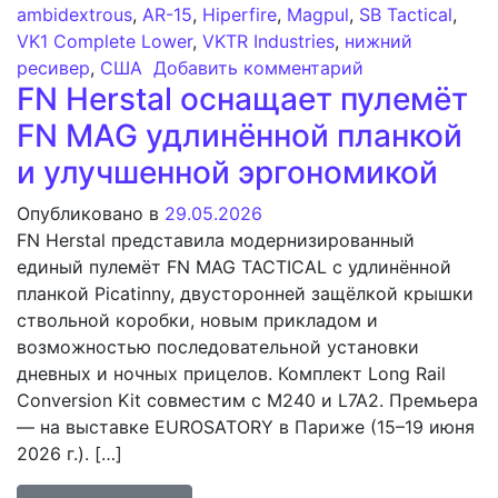
ambidextrous
,
AR-15
,
Hiperfire
,
Magpul
,
SB Tactical
,
VK1 Complete Lower
,
VKTR Industries
,
нижний
к записи VKTR 
ресивер
,
США
Добавить комментарий
FN Herstal оснащает пулемёт
FN MAG удлинённой планкой
и улучшенной эргономикой
Опубликовано в
29.05.2026
FN Herstal представила модернизированный
единый пулемёт FN MAG TACTICAL с удлинённой
планкой Picatinny, двусторонней защёлкой крышки
ствольной коробки, новым прикладом и
возможностью последовательной установки
дневных и ночных прицелов. Комплект Long Rail
Conversion Kit совместим с M240 и L7A2. Премьера
— на выставке EUROSATORY в Париже (15–19 июня
2026 г.). […]