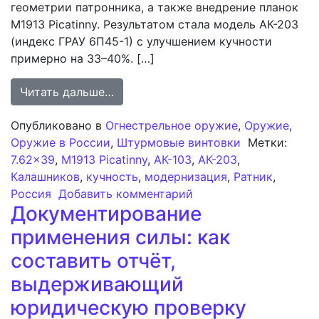
геометрии патронника, а также внедрение планок
M1913 Picatinny. Результатом стала модель АК-203
(индекс ГРАУ 6П45-1) с улучшением кучности
примерно на 33–40%. […]
from Программа повышения кучност
Читать дальше…
Опубликовано в
Огнестрельное оружие
,
Оружие
,
Оружие в России
,
Штурмовые винтовки
Метки:
7.62×39
,
M1913 Picatinny
,
АК-103
,
АК-203
,
Калашников
,
кучность
,
модернизация
,
Ратник
,
к записи Программа п
Россия
Добавить комментарий
Документирование
применения силы: как
составить отчёт,
выдерживающий
юридическую проверку