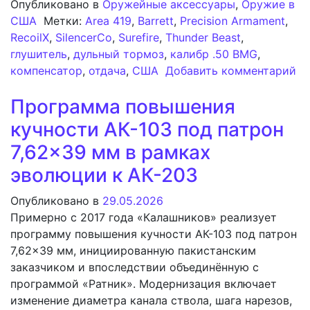
Опубликовано в
Оружейные аксессуары
,
Оружие в
США
Метки:
Area 419
,
Barrett
,
Precision Armament
,
RecoilX
,
SilencerCo
,
Surefire
,
Thunder Beast
,
глушитель
,
дульный тормоз
,
калибр .50 BMG
,
компенсатор
,
отдача
,
США
Добавить комментарий
к записи Глушительная суббота №434: Дульный тормо
Программа повышения
кучности АК-103 под патрон
7,62×39 мм в рамках
эволюции к АК-203
Опубликовано в
29.05.2026
Примерно с 2017 года «Калашников» реализует
программу повышения кучности АК-103 под патрон
7,62×39 мм, инициированную пакистанским
заказчиком и впоследствии объединённую с
программой «Ратник». Модернизация включает
изменение диаметра канала ствола, шага нарезов,