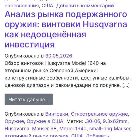
к записи
соревнования
,
США
Добавить комментарий
Анализ рынка подержанного
оружия: винтовки Husqvarna
как недооценённая
инвестиция
Опубликовано в
30.05.2026
Обзор винтовок Husqvarna Model 1640 на
вторичном рынке Северной Америки:
конструктивные особенности, доступные калибры,
ценовой диапазон и рекомендации по покупке. […]
from Анализ рынка подержанного о
Читать дальше…
Опубликовано в
Винтовки
,
Огнестрельное оружие
,
Оружие
,
Оружие в США
Метки:
.30-06
,
9.3x62mm
,
Husqvarna
,
Mauser 98
,
Model 1640
,
small-ring Mauser
,
вторичный рынок оружия
,
США
Добавить