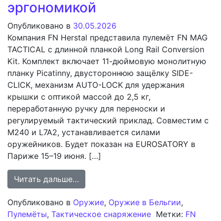
эргономикой
Опубликовано в
30.05.2026
Компания FN Herstal представила пулемёт FN MAG
TACTICAL с длинной планкой Long Rail Conversion
Kit. Комплект включает 11-дюймовую монолитную
планку Picatinny, двустороннюю защёлку SIDE-
CLICK, механизм AUTO-LOCK для удержания
крышки с оптикой массой до 2,5 кг,
переработанную ручку для переноски и
регулируемый тактический приклад. Совместим с
M240 и L7A2, устанавливается силами
оружейников. Будет показан на EUROSATORY в
Париже 15–19 июня. […]
from FN Herstal оснащает пулемёт
Читать дальше…
Опубликовано в
Оружие
,
Оружие в Бельгии
,
Пулемёты
,
Тактическое снаряжение
Метки:
FN