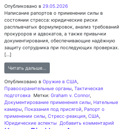
Опубликовано в
29.05.2026
Написание рапортов о применении силы в
состоянии стресса: юридические риски
расплывчатых формулировок, анализ требований
прокуроров и адвокатов, а также привычки
документирования, обеспечивающие надёжную
защиту сотрудника при последующих проверках.
[…]
from Документирование применени
Читать дальше…
Опубликовано в
Оружие в США
,
Правоохранительные органы
,
Тактическая
подготовка
Метки:
Graham v. Connor
,
Документирование применения силы
,
Нательные
камеры
,
Показания под присягой
,
Рапорт о
применении силы
,
Стресс-реакция
,
США
,
к зап
Юридические аспекты
Добавить комментарий