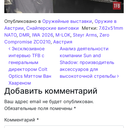
Опубликовано в
Оружейные выставки
,
Оружие в
Австрии
,
Снайперские винтовки
Метки:
7.62x51mm
NATO
,
DMR
,
IWA 2026
,
M-LOK
,
Steyr Arms
,
Zero
Compromise ZCO210
,
Австрия
Навигация по записям
Эксклюзивное
Анализ деятельности
интервью TFB с
компании Sun and
генеральным
Shadow: производитель
директором Colt
аксессуаров для
Optics Мэттом Ван
высокоточной стрельбы
Хаареном
Добавить комментарий
Ваш адрес email не будет опубликован.
Обязательные поля помечены
*
Комментарий
*