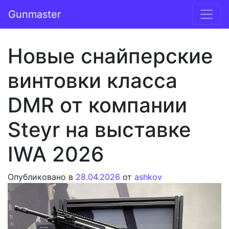
Перейти к содержимому
Gunmaster
Основная навигация
Новые снайперские
винтовки класса
DMR от компании
Steyr на выставке
IWA 2026
Опубликовано в
28.04.2026
от
ashkov