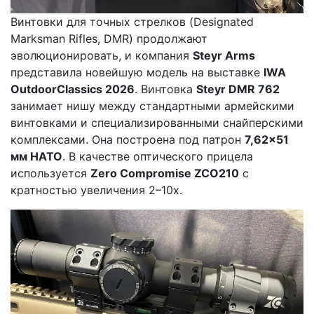
Винтовки для точных стрелков (Designated
Marksman Rifles, DMR) продолжают
эволюционировать, и компания
Steyr Arms
представила новейшую модель на выставке
IWA
OutdoorClassics 2026
. Винтовка
Steyr DMR 762
занимает нишу между стандартными армейскими
винтовками и специализированными снайперскими
комплексами. Она построена под патрон
7,62×51
мм НАТО
. В качестве оптического прицела
используется
Zero Compromise ZCO210
с
кратностью увеличения 2–10x.