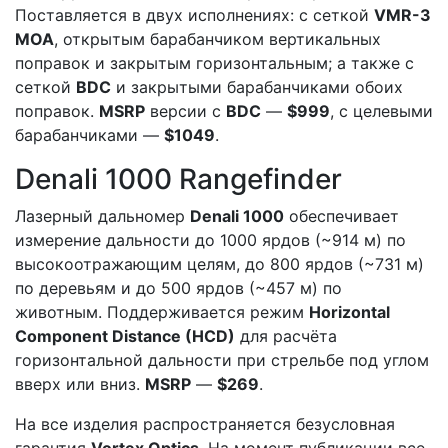
Поставляется в двух исполнениях: с сеткой
VMR-3
MOA
, открытым барабанчиком вертикальных
поправок и закрытым горизонтальным; а также с
сеткой
BDC
и закрытыми барабанчиками обоих
поправок.
MSRP
версии с
BDC
—
$999
, с целевыми
барабанчиками —
$1049
.
Denali 1000 Rangefinder
Лазерный дальномер
Denali 1000
обеспечивает
измерение дальности до 1000 ярдов (~914 м) по
высокоотражающим целям, до 800 ярдов (~731 м)
по деревьям и до 500 ярдов (~457 м) по
животным. Поддерживается режим
Horizontal
Component Distance (HCD)
для расчёта
горизонтальной дальности при стрельбе под углом
вверх или вниз.
MSRP
—
$269
.
На все изделия распространяется безусловная