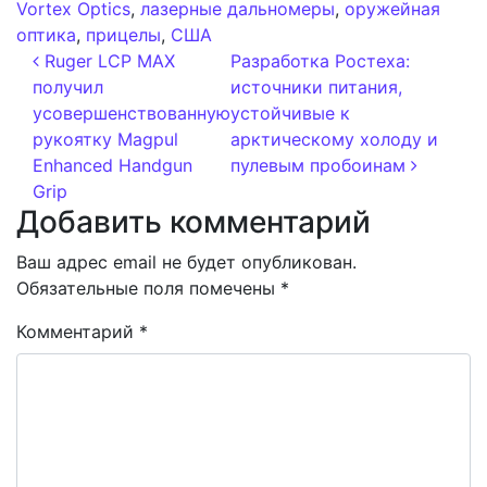
Vortex Optics
,
лазерные дальномеры
,
оружейная
оптика
,
прицелы
,
США
Навигация по записям
Ruger LCP MAX
Разработка Ростеха:
получил
источники питания,
усовершенствованную
устойчивые к
рукоятку Magpul
арктическому холоду и
Enhanced Handgun
пулевым пробоинам
Grip
Добавить комментарий
Ваш адрес email не будет опубликован.
Обязательные поля помечены
*
Комментарий
*