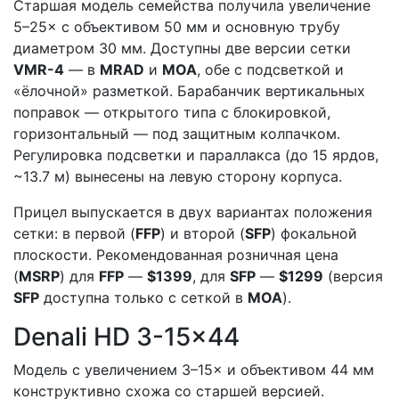
Старшая модель семейства получила увеличение
5–25× с объективом 50 мм и основную трубу
диаметром 30 мм. Доступны две версии сетки
VMR-4
— в
MRAD
и
MOA
, обе с подсветкой и
«ёлочной» разметкой. Барабанчик вертикальных
поправок — открытого типа с блокировкой,
горизонтальный — под защитным колпачком.
Регулировка подсветки и параллакса (до 15 ярдов,
~13.7 м) вынесены на левую сторону корпуса.
Прицел выпускается в двух вариантах положения
сетки: в первой (
FFP
) и второй (
SFP
) фокальной
плоскости. Рекомендованная розничная цена
(
MSRP
) для
FFP
—
$1399
, для
SFP
—
$1299
(версия
SFP
доступна только с сеткой в
MOA
).
Denali HD 3-15×44
Модель с увеличением 3–15× и объективом 44 мм
конструктивно схожа со старшей версией.