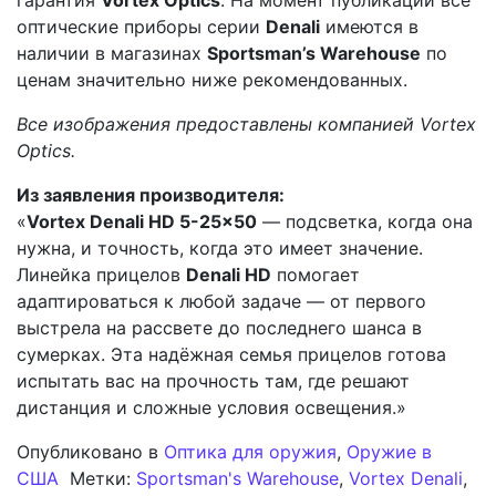
гарантия
Vortex Optics
. На момент публикации все
оптические приборы серии
Denali
имеются в
наличии в магазинах
Sportsman’s Warehouse
по
ценам значительно ниже рекомендованных.
Все изображения предоставлены компанией Vortex
Optics.
Из заявления производителя:
«
Vortex Denali HD 5-25×50
— подсветка, когда она
нужна, и точность, когда это имеет значение.
Линейка прицелов
Denali HD
помогает
адаптироваться к любой задаче — от первого
выстрела на рассвете до последнего шанса в
сумерках. Эта надёжная семья прицелов готова
испытать вас на прочность там, где решают
дистанция и сложные условия освещения.»
Опубликовано в
Оптика для оружия
,
Оружие в
США
Метки:
Sportsman's Warehouse
,
Vortex Denali
,