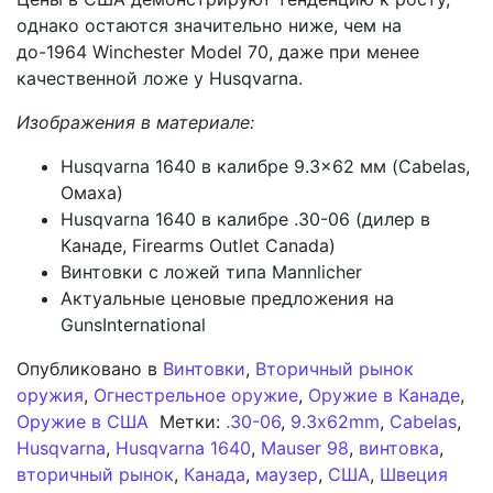
однако остаются значительно ниже, чем на
до-1964 Winchester Model 70, даже при менее
качественной ложе у Husqvarna.
Изображения в материале:
Husqvarna 1640 в калибре 9.3×62 мм (Cabelas,
Омаха)
Husqvarna 1640 в калибре .30-06 (дилер в
Канаде, Firearms Outlet Canada)
Винтовки с ложей типа Mannlicher
Актуальные ценовые предложения на
GunsInternational
Опубликовано в
Винтовки
,
Вторичный рынок
оружия
,
Огнестрельное оружие
,
Оружие в Канаде
,
Оружие в США
Метки:
.30-06
,
9.3x62mm
,
Cabelas
,
Husqvarna
,
Husqvarna 1640
,
Mauser 98
,
винтовка
,
вторичный рынок
,
Канада
,
маузер
,
США
,
Швеция