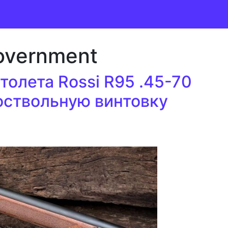
overnment
олета Rossi R95 .45-70
коствольную винтовку