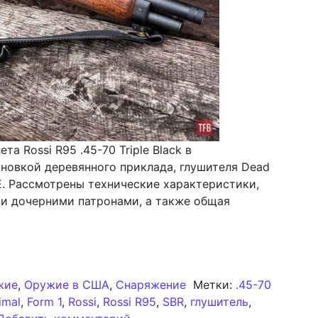
а Rossi R95 .45-70 Triple Black в
ановкой деревянного приклада, глушителя Dead
ACE. Рассмотрены технические характеристики,
и дочерними патронами, а также общая
столета Rossi R95 .45-70 Triple Black в короткостволь
жие
,
Оружие в США
,
Снаряжение
Метки:
.45-70
imal
,
Form 1
,
Rossi
,
Rossi R95
,
SBR
,
глушитель
,