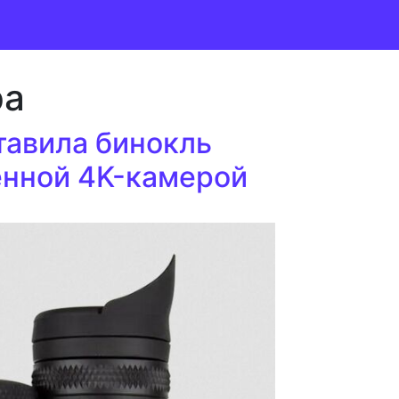
ра
ставила бинокль
енной 4K-камерой