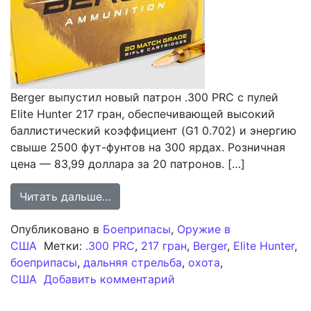
Berger выпустил новый патрон .300 PRC с пулей
Elite Hunter 217 гран, обеспечивающей высокий
баллистический коэффициент (G1 0.702) и энергию
свыше 2500 фут-фунтов на 300 ярдах. Розничная
цена — 83,99 доллара за 20 патронов. […]
from Berger Расширяет Линейку .30
Читать дальше…
Опубликовано в
Боеприпасы
,
Оружие в
США
Метки:
.300 PRC
,
217 гран
,
Berger
,
Elite Hunter
,
боеприпасы
,
дальняя стрельба
,
охота
,
к записи Berger Расширя
США
Добавить комментарий