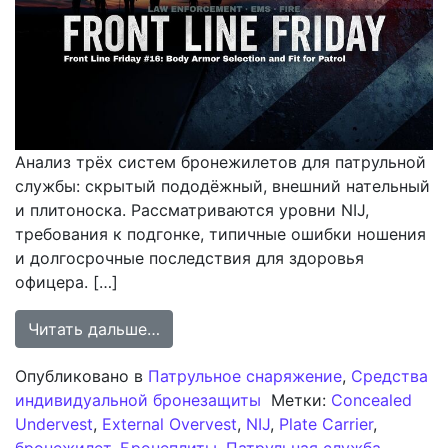
Анализ трёх систем бронежилетов для патрульной
службы: скрытый пододёжный, внешний нательный
и плитоноска. Рассматриваются уровни NIJ,
требования к подгонке, типичные ошибки ношения
и долгосрочные последствия для здоровья
офицера. […]
from Выбор и подгонка бронежилет
Читать дальше…
Опубликовано в
Патрульное снаряжение
,
Средства
индивидуальной бронезащиты
Метки:
Concealed
Undervest
,
External Overvest
,
NIJ
,
Plate Carrier
,
бронежилет
,
Бронеплиты
,
Патрульная служба
,