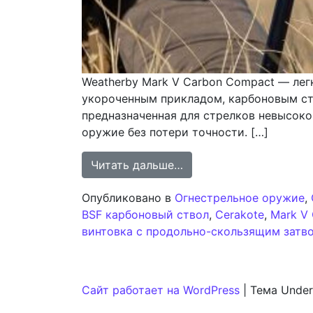
Weatherby Mark V Carbon Compact — лег
укороченным прикладом, карбоновым ств
предназначенная для стрелков невысоко
оружие без потери точности. […]
from Weatherby Mark V
Читать дальше…
Опубликовано в
Огнестрельное оружие
,
BSF карбоновый ствол
,
Cerakote
,
Mark V
винтовка с продольно-скользящим затв
Сайт работает на WordPress
|
Тема Under