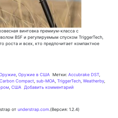
ковесная винтовка премиум-класса с
олом BSF и регулируемым спуском TriggerTech,
го роста и всех, кто предпочитает компактное
 Carbon Compact: Обзор специализированной легковес
Оружие
,
Оружие в США
Метки:
Accubrake DST
,
 Carbon Compact
,
sub-MOA
,
TriggerTech
,
Weatherby
,
к записи Weatherby 
ором
,
США
Добавить комментарий
strap от
understrap.com
.(Версия: 1.2.4)