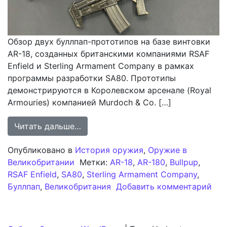
Обзор двух буллпап-прототипов на базе винтовки
AR-18, созданных британскими компаниями RSAF
Enfield и Sterling Armament Company в рамках
программы разработки SA80. Прототипы
демонстрируются в Королевском арсенале (Royal
Armouries) компанией Murdoch & Co. […]
from Британские прототипы винтов
Читать дальше…
Опубликовано в
История оружия
,
Оружие в
Великобритании
Метки:
AR-18
,
AR-180
,
Bullpup
,
RSAF Enfield
,
SA80
,
Sterling Armament Company
,
к з
Буллпап
,
Великобритания
Добавить комментарий