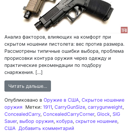
Анализ факторов, влияющих на комфорт при
скрытом ношении пистолета: вес против размера.
Рассмотрены типичные ошибки выбора, проблема
прорисовки контура оружия через одежду и
практические рекомендации по подбору
снаряжения. […]
from Скрытое ношение оружия: де
Читать дальше…
Опубликовано в
Оружие в США
,
Скрытое ношение
оружия
Метки:
1911
,
CarryGunSize
,
carrygunweight
,
ConcealedCarry
,
ConcealedCarryCorner
,
Glock
,
SIG
Sauer
,
выбор оружия
,
кобура
,
скрытое ношение
,
к записи Скрытое ноше
США
Добавить комментарий