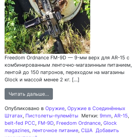
Freedom Ordnance FM-9D — 9-мм верх для AR-15 с
комбинированным ленточно-магазинным питанием,
лентой до 150 патронов, переходом на магазины
Glock и массой менее 2 кг. […]
from Freedom Ordnance FM-9D: 9-мм
Читать дальше…
Опубликовано в
Оружие
,
Оружие в Соединённых
Штатах
,
Пистолеты-пулемёты
Метки:
9mm
,
AR-15
,
belt-fed PCC
,
FM-9D
,
Freedom Ordnance
,
Glock
magazines
,
ленточное питание
,
США
Добавить