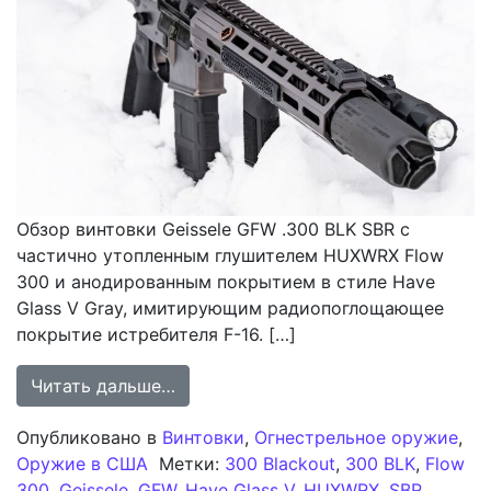
Обзор винтовки Geissele GFW .300 BLK SBR с
частично утопленным глушителем HUXWRX Flow
300 и анодированным покрытием в стиле Have
Glass V Gray, имитирующим радиопоглощающее
покрытие истребителя F-16. […]
from Коммерческий образец Geissel
Читать дальше…
Опубликовано в
Винтовки
,
Огнестрельное оружие
,
Оружие в США
Метки:
300 Blackout
,
300 BLK
,
Flow
300
,
Geissele
,
GFW
,
Have Glass V
,
HUXWRX
,
SBR
,