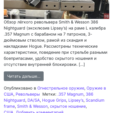
Обзор лёгкого револьвера Smith & Wesson 386
Nightguard (эксклюзив Lipsey’s) на раме L калибра
.357 Magnum с барабаном на 7 патронов, 3-
дюймовым стволом, рамой из скандия и
накладками Hogue. Рассмотрены технические
характеристики, поведение при стрельбе разными
боеприпасами, удобство скрытого ношения и
отсутствие внутренней блокировки. […]
from Обзор TFB: Новый револьвер S
Читать дальше…
Опубликовано в
Огнестрельное оружие
,
Оружие в
США
,
Револьверы
Метки:
.357 Magnum
,
386
Nightguard
,
DA/SA
,
Hogue Grips
,
Lipsey’s
,
Scandium
frame
,
Smith & Wesson
,
скрытое ношение
,
к записи Обзор TFB: Но
США
Добавить комментарий