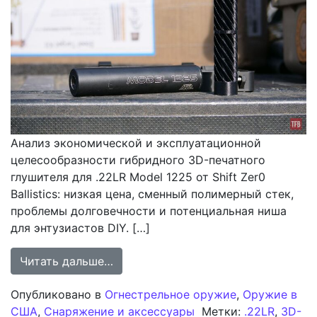
Анализ экономической и эксплуатационной
целесообразности гибридного 3D-печатного
глушителя для .22LR Model 1225 от Shift Zer0
Ballistics: низкая цена, сменный полимерный стек,
проблемы долговечности и потенциальная ниша
для энтузиастов DIY. […]
from Экономическая целесообразно
Читать дальше…
Опубликовано в
Огнестрельное оружие
,
Оружие в
США
,
Снаряжение и аксессуары
Метки:
.22LR
,
3D-