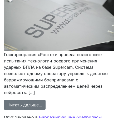
Госкорпорация «Ростех» провела полигонные
испытания технологии роевого применения
ударных БПЛА на базе Supercam. Система
позволяет одному оператору управлять десятью
барражирующими боеприпасами с
автоматическим распределением целей через
нейросеть. […]
from «Ростех» провёл испытания т
Читать дальше…
Опубликовано в
Барражирующие боеприпасы
,