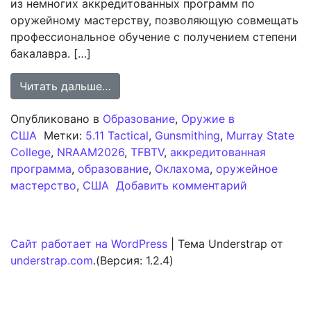
из немногих аккредитованных программ по
оружейному мастерству, позволяющую совмещать
профессиональное обучение с получением степени
бакалавра. […]
from Аккредитованная программа по
Читать дальше…
Опубликовано в
Образование
,
Оружие в
США
Метки:
5.11 Tactical
,
Gunsmithing
,
Murray State
College
,
NRAAM2026
,
TFBTV
,
аккредитованная
программа
,
образование
,
Оклахома
,
оружейное
к записи А
мастерство
,
США
Добавить комментарий
Сайт работает на WordPress
|
Тема Understrap от
understrap.com
.(Версия: 1.2.4)