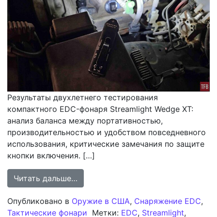
Результаты двухлетнего тестирования
компактного EDC-фонаря Streamlight Wedge XT:
анализ баланса между портативностью,
производительностью и удобством повседневного
использования, критические замечания по защите
кнопки включения. […]
from Долгосрочная эксплуатация ф
Читать дальше…
Опубликовано в
Оружие в США
,
Снаряжение EDC
,
Тактические фонари
Метки:
EDC
,
Streamlight
,