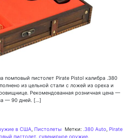
 помповый пистолет Pirate Pistol калибра .380
полнено из цельной стали с ложей из ореха и
кровищнице. Рекомендованная розничная цена —
а — 90 дней. […]
уск пистолета Tippmann Pirate Pistol под патрон .380
ружие в США
,
Пистолеты
Метки:
.380 Auto
,
Pirate
овый пистолет
,
сувенирное оружие
,