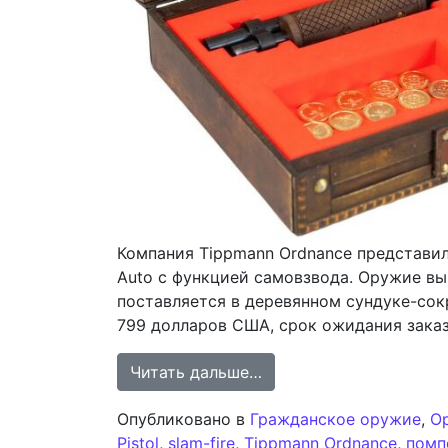
Компания Tippmann Ordnance представила
Auto с функцией самовзвода. Оружие вы
поставляется в деревянном сундуке-со
799 долларов США, срок ожидания заказ
from Коммерческий вып
Читать дальше…
Опубликовано в
Гражданское оружие
,
О
Pistol
,
slam-fire
,
Tippmann Ordnance
,
помп