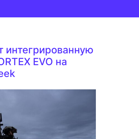
ет интегрированную
ORTEX EVO на
eek