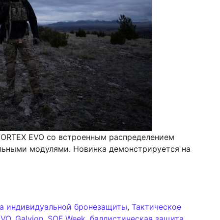
CORTEX EVO со встроенным распределением
ельными модулями. Новинка демонстрируется на
вляет интегрированную шлемную систему CORTEX EVO н
а индивидуальной бронезащиты
,
Тактическое
EVO
,
Galvion
,
SOF Week
,
баллистическая защита
,