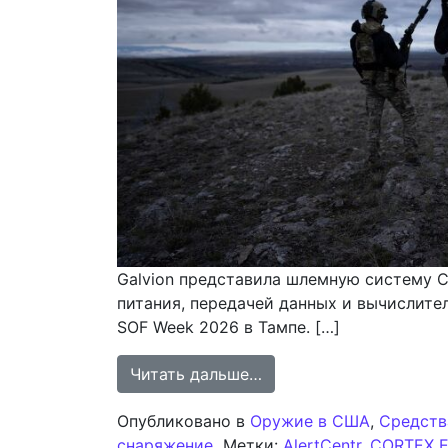
Galvion представила шлемную систему 
питания, передачей данных и вычислит
SOF Week 2026 в Тампе. […]
from Galvion предста
Читать дальше…
Опубликовано в
Оружие в США
,
Средств
снаряжение
Метки:
AlertCentr
,
CORTEX 