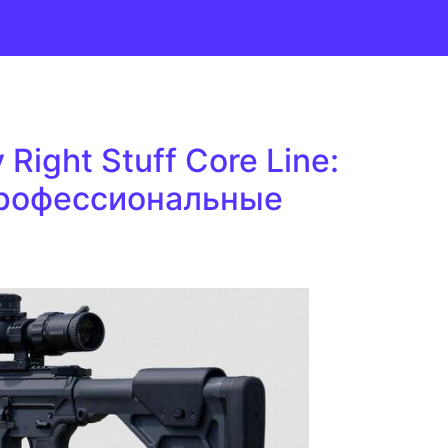
Right Stuff Core Line:
профессиональные