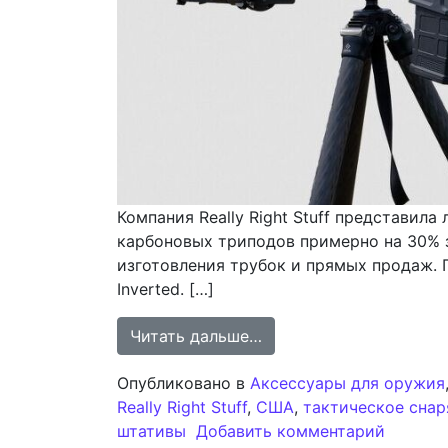
Компания Really Right Stuff представила
карбоновых триподов примерно на 30% 
изготовления трубок и прямых продаж.
Inverted. […]
from Новая линейка Rea
Читать дальше…
Опубликовано в
Аксессуары для оружия
Really Right Stuff
,
США
,
тактическое сна
к запис
штативы
Добавить комментарий