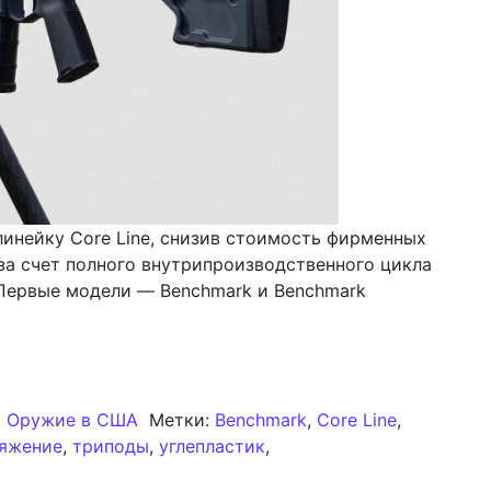
 линейку Core Line, снизив стоимость фирменных
за счет полного внутрипроизводственного цикла
 Первые модели — Benchmark и Benchmark
lly Right Stuff Core Line: снижение цены на профессио
,
Оружие в США
Метки:
Benchmark
,
Core Line
,
ряжение
,
триподы
,
углепластик
,
и Новая линейка Really Right Stuff Core Line: снижени