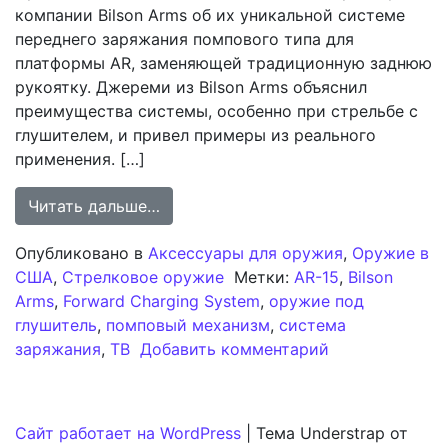
компании Bilson Arms об их уникальной системе
переднего заряжания помпового типа для
платформы AR, заменяющей традиционную заднюю
рукоятку. Джереми из Bilson Arms объяснил
преимущества системы, особенно при стрельбе с
глушителем, и привел примеры из реального
применения. […]
from Презентация системы передне
Читать дальше…
Опубликовано в
Аксессуары для оружия
,
Оружие в
США
,
Стрелковое оружие
Метки:
AR-15
,
Bilson
Arms
,
Forward Charging System
,
оружие под
глушитель
,
помповый механизм
,
система
к записи През
заряжания
,
ТВ
Добавить комментарий
Сайт работает на WordPress
|
Тема Understrap от