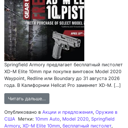
Springfield Armory предлагает бесплатный пистолет
XD-M Elite 10mm при покупке винтовок Model 2020
Waypoint, Redline или Boundary до 31 августа 2026
года. В Калифорнии Hellcat Pro заменяет XD-M. […]
from Springfield Armory предлагае
Читать дальше…
Опубликовано в
Акции и предложения
,
Оружие в
США
Метки:
10mm Auto
,
Model 2020
,
Springfield
Armory
,
XD-M Elite 10mm
,
бесплатный пистолет
,