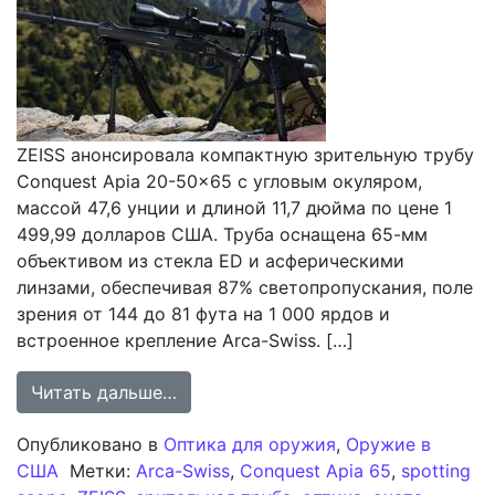
ZEISS анонсировала компактную зрительную трубу
Conquest Apia 20-50×65 с угловым окуляром,
массой 47,6 унции и длиной 11,7 дюйма по цене 1
499,99 долларов США. Труба оснащена 65-мм
объективом из стекла ED и асферическими
линзами, обеспечивая 87% светопропускания, поле
зрения от 144 до 81 фута на 1 000 ярдов и
встроенное крепление Arca-Swiss. […]
from ZEISS Conquest Apia 65: Комп
Читать дальше…
Опубликовано в
Оптика для оружия
,
Оружие в
США
Метки:
Arca-Swiss
,
Conquest Apia 65
,
spotting