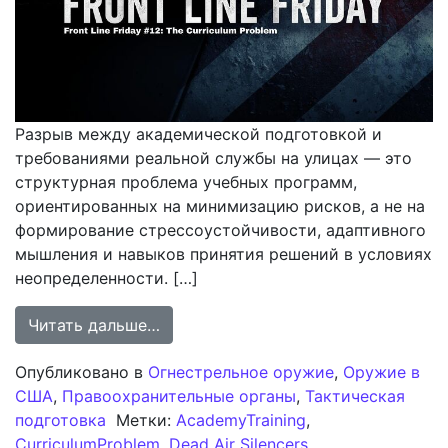
Разрыв между академической подготовкой и
требованиями реальной службы на улицах — это
структурная проблема учебных программ,
ориентированных на минимизацию рисков, а не на
формирование стрессоустойчивости, адаптивного
мышления и навыков принятия решений в условиях
неопределенности. […]
from Передовая пятница №12: Про
Читать дальше…
Опубликовано в
Огнестрельное оружие
,
Оружие в
США
,
Правоохранительные органы
,
Тактическая
подготовка
Метки:
AcademyTraining
,
CurriculumProblem
,
Dead Air Silencers
,