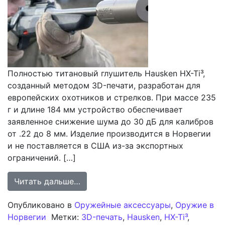
Полностью титановый глушитель Hausken HX-Ti³,
созданный методом 3D-печати, разработан для
европейских охотников и стрелков. При массе 235
г и длине 184 мм устройство обеспечивает
заявленное снижение шума до 30 дБ для калибров
от .22 до 8 мм. Изделие производится в Норвегии
и не поставляется в США из-за экспортных
ограничений. […]
from Обзор Hausken HX-Ti³: Европе
Читать дальше…
Опубликовано в
Оружейные аксессуары
,
Оружие в
Норвегии
Метки:
3D-печать
,
Hausken
,
HX-Ti³
,