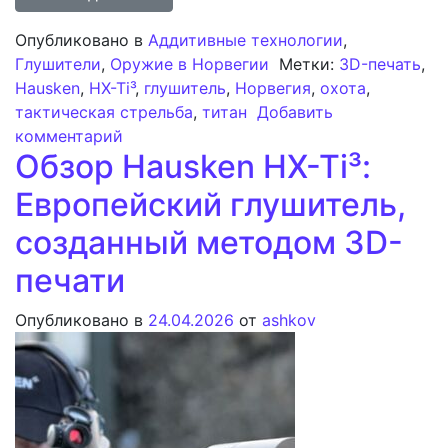
Опубликовано в
Аддитивные технологии
,
Глушители
,
Оружие в Норвегии
Метки:
3D-печать
,
Hausken
,
HX-Ti³
,
глушитель
,
Норвегия
,
охота
,
тактическая стрельба
,
титан
Добавить
к записи Анализ глушителя Hausken HX-
комментарий
Обзор Hausken HX-Ti³:
Европейский глушитель,
созданный методом 3D-
печати
Опубликовано в
24.04.2026
от
ashkov