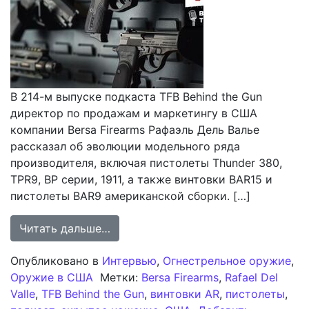
В 214-м выпуске подкаста TFB Behind the Gun
директор по продажам и маркетингу в США
компании Bersa Firearms Рафаэль Дель Валье
рассказал об эволюции модельного ряда
производителя, включая пистолеты Thunder 380,
TPR9, BP серии, 1911, а также винтовки BAR15 и
пистолеты BAR9 американской сборки. […]
from Обзор подкаста TFB Behind the
Читать дальше…
Опубликовано в
Интервью
,
Огнестрельное оружие
,
Оружие в США
Метки:
Bersa Firearms
,
Rafael Del
Valle
,
TFB Behind the Gun
,
винтовки AR
,
пистолеты
,