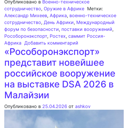
Опубликовано в
Военно-техническое
сотрудничество
,
Оружие в Африке
Метки:
Александр Михеев
,
Африка
,
военно-техническое
сотрудничество
,
День Африки
,
Международный
форум по безопасности
,
поставки вооружений
,
Рособоронэкспорт
,
Ростех
,
саммит Россия-
к записи «Рособорон
Африка
Добавить комментарий
«Рособоронэкспорт»
представит новейшее
российское вооружение
на выставке DSA 2026 в
Малайзии
Опубликовано в
25.04.2026
от
ashkov