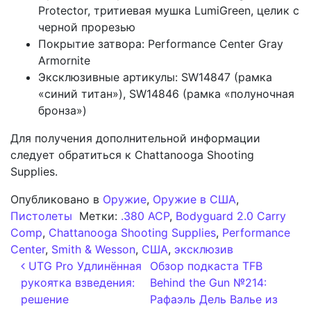
Protector, тритиевая мушка LumiGreen, целик с
черной прорезью
Покрытие затвора: Performance Center Gray
Armornite
Эксклюзивные артикулы: SW14847 (рамка
«синий титан»), SW14846 (рамка «полуночная
бронза»)
Для получения дополнительной информации
следует обратиться к Chattanooga Shooting
Supplies.
Опубликовано в
Оружие
,
Оружие в США
,
Пистолеты
Метки:
.380 ACP
,
Bodyguard 2.0 Carry
Comp
,
Chattanooga Shooting Supplies
,
Performance
Center
,
Smith & Wesson
,
США
,
эксклюзив
Навигация по записям
UTG Pro Удлинённая
Обзор подкаста TFB
рукоятка взведения:
Behind the Gun №214:
решение
Рафаэль Дель Валье из