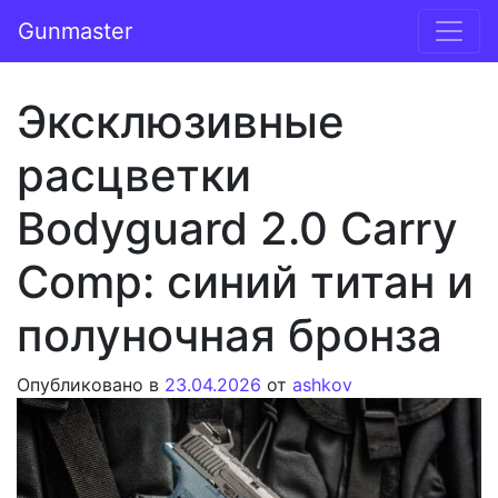
Перейти к содержимому
Gunmaster
Основная навигация
Эксклюзивные
расцветки
Bodyguard 2.0 Carry
Comp: синий титан и
полуночная бронза
Опубликовано в
23.04.2026
от
ashkov