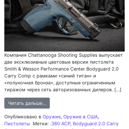
Компания Chattanooga Shooting Supplies выпускает
две эксклюзивные цветовые версии пистолета
Smith & Wesson Performance Center Bodyguard 2.0
Carry Comp с рамками «синий титан» и
«полуночная бронза», доступные ограниченным
тиражом через сеть авторизованных дилеров. […]
from Эксклюзивные расцветки Bodyg
Читать дальше…
Опубликовано в
Оружие
,
Оружие в США
,
Пистолеты
Метки:
.380 ACP
,
Bodyguard 2.0 Carry