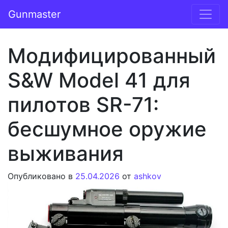
Перейти к содержимому
Gunmaster
Основная навигация
Модифицированный
S&W Model 41 для
пилотов SR-71:
бесшумное оружие
выживания
Опубликовано в
25.04.2026
от
ashkov