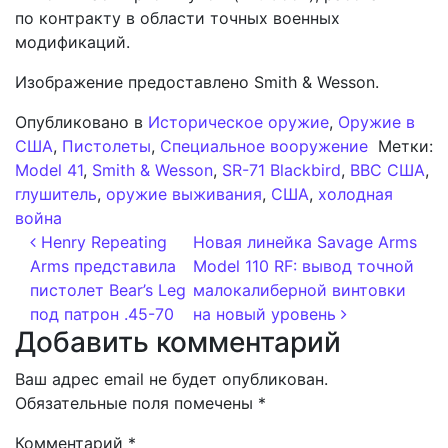
по контракту в области точных военных
модификаций.
Изображение предоставлено Smith & Wesson.
Опубликовано в
Историческое оружие
,
Оружие в
США
,
Пистолеты
,
Специальное вооружение
Метки:
Model 41
,
Smith & Wesson
,
SR-71 Blackbird
,
ВВС США
,
глушитель
,
оружие выживания
,
США
,
холодная
война
Навигация по записям
Henry Repeating
Новая линейка Savage Arms
Arms представила
Model 110 RF: вывод точной
пистолет Bear’s Leg
малокалиберной винтовки
под патрон .45-70
на новый уровень
Добавить комментарий
Ваш адрес email не будет опубликован.
Обязательные поля помечены
*
Комментарий
*