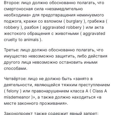
Второе: лицо должно обоснованно полагать, что
смертоносная сила «незамедлительно
необходима» для предотвращения неминуемого
поджога, кражи со взломом ( burglary ), грабежа (
robbery ), разбоя ( aggravated robbery ) или акта
жестокого обращения с животными ( aggravated
cruelty to animals ).
Третье: лицо должно обоснованно полагать, что
имущество невозможно защитить, либо действия
другого лица невозможно остановить иными
способами.
Четвёртое: лицо не должно быть «занято в
деятельности, являющейся тяжким преступлением
( felony ) или правонарушением класса А ( Class A
misdemeanor )», а также должно находиться «в
месте законного проживания».
Законопроект также содержит явный запрет: