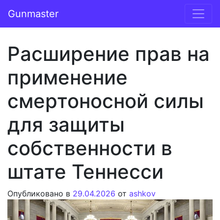
Перейти к содержимому
Gunmaster
Основная навигация
Расширение прав на
применение
смертоносной силы
для защиты
собственности в
штате Теннесси
Опубликовано в
29.04.2026
от
ashkov