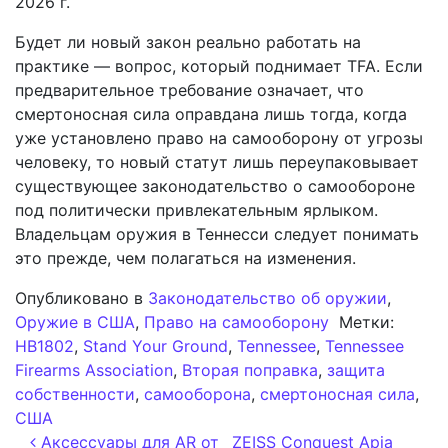
2026 г.
Будет ли новый закон реально работать на
практике — вопрос, который поднимает TFA. Если
предварительное требование означает, что
смертоносная сила оправдана лишь тогда, когда
уже установлено право на самооборону от угрозы
человеку, то новый статут лишь переупаковывает
существующее законодательство о самообороне
под политически привлекательным ярлыком.
Владельцам оружия в Теннесси следует понимать
это прежде, чем полагаться на изменения.
Опубликовано в
Законодательство об оружии
,
Оружие в США
,
Право на самооборону
Метки:
HB1802
,
Stand Your Ground
,
Tennessee
,
Tennessee
Firearms Association
,
Вторая поправка
,
защита
собственности
,
самооборона
,
смертоносная сила
,
США
Навигация по записям
Аксессуары для AR от
ZEISS Conquest Apia