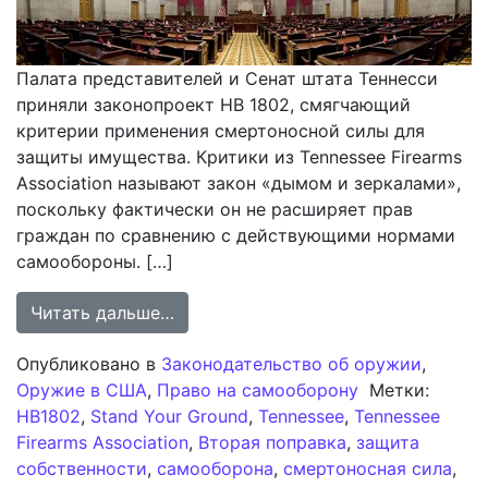
Палата представителей и Сенат штата Теннесси
приняли законопроект HB 1802, смягчающий
критерии применения смертоносной силы для
защиты имущества. Критики из Tennessee Firearms
Association называют закон «дымом и зеркалами»,
поскольку фактически он не расширяет прав
граждан по сравнению с действующими нормами
самообороны. […]
from Расширение прав на применен
Читать дальше…
Опубликовано в
Законодательство об оружии
,
Оружие в США
,
Право на самооборону
Метки:
HB1802
,
Stand Your Ground
,
Tennessee
,
Tennessee
Firearms Association
,
Вторая поправка
,
защита
собственности
,
самооборона
,
смертоносная сила
,