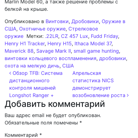
Marlin Model 60, а также решение проблемы с
белкой на крыше.
Опубликовано в
Винтовки
,
Дробовики
,
Оружие в
США
,
Охотничье оружие
,
Стрелковое
оружие
Метки:
.22LR
,
CZ 457 Lux
,
Fudd Friday
,
Henry H1 Tracker
,
Henry H15
,
Ithaca Model 37
,
Maverick 88
,
Savage Mark II
,
small game hunting
,
винтовки кольцевого воспламенения
,
дробовики
,
охота на мелкую дичь
,
США
Навигация по записям
Обзор TFB: Система
Апрельская
дистанционного
статистика NICS
контроля мишеней
демонстрирует
Longshot Ranger +
возобновление роста
Добавить комментарий
Ваш адрес email не будет опубликован.
Обязательные поля помечены
*
Комментарий
*