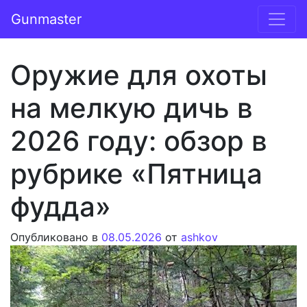
Перейти к содержимому
Gunmaster
Основная навигация
Оружие для охоты
на мелкую дичь в
2026 году: обзор в
рубрике «Пятница
фудда»
Опубликовано в
08.05.2026
от
ashkov