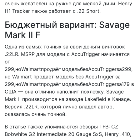
очень желателен на ружье для мелкой дичи. Henry
H1 Tracker также работает с .22 Short.
Бюджетный вариант: Savage
Mark II F
Одна из самых точных за свои деньги винтовок
.22LR. MSRP для модели с AccuTrigger начинается
от
299,ноWalmartпродаётмодельбезAccuTriggerза299,
но Walmart продаёт модель без AccuTrigger за
299,ноWalmartпродаётмодельбезAccuTriggerза179 в
США — она отлично наполнит похлёбку. Savage
Mark II производится на заводе Lakefield в Канаде.
Версия .22LR, которой лично владел автор,
оказалась очень точной.
В статье также упоминаются обзоры TFB: CZ
Bobwhite G2 Intermediate 20 Gauge SxS, Henry .410,