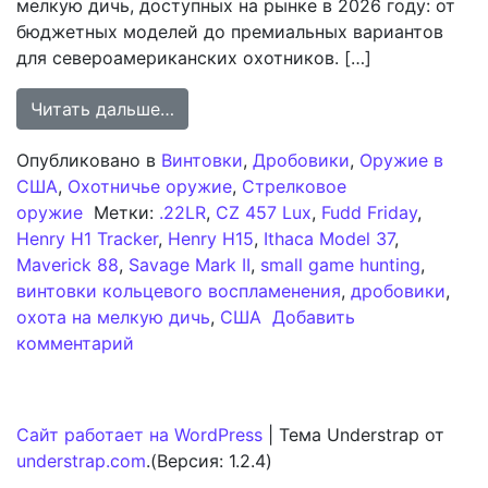
мелкую дичь, доступных на рынке в 2026 году: от
бюджетных моделей до премиальных вариантов
для североамериканских охотников. […]
from Оружие для охоты на мелкую д
Читать дальше…
Опубликовано в
Винтовки
,
Дробовики
,
Оружие в
США
,
Охотничье оружие
,
Стрелковое
оружие
Метки:
.22LR
,
CZ 457 Lux
,
Fudd Friday
,
Henry H1 Tracker
,
Henry H15
,
Ithaca Model 37
,
Maverick 88
,
Savage Mark II
,
small game hunting
,
винтовки кольцевого воспламенения
,
дробовики
,
охота на мелкую дичь
,
США
Добавить
к записи Оружие для охоты на мелкую д
комментарий
Сайт работает на WordPress
|
Тема Understrap от
understrap.com
.(Версия: 1.2.4)