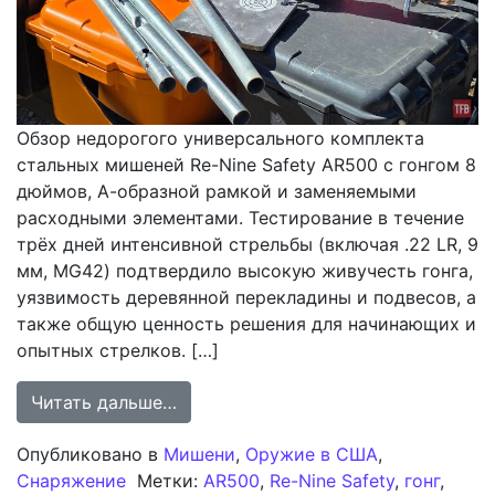
Обзор недорогого универсального комплекта
стальных мишеней Re-Nine Safety AR500 с гонгом 8
дюймов, А-образной рамкой и заменяемыми
расходными элементами. Тестирование в течение
трёх дней интенсивной стрельбы (включая .22 LR, 9
мм, MG42) подтвердило высокую живучесть гонга,
уязвимость деревянной перекладины и подвесов, а
также общую ценность решения для начинающих и
опытных стрелков. […]
from Обзор TFB: Недорогой универ
Читать дальше…
Опубликовано в
Мишени
,
Оружие в США
,
Снаряжение
Метки:
AR500
,
Re-Nine Safety
,
гонг
,