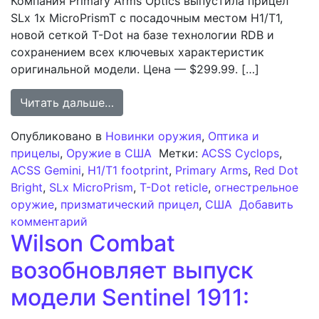
Компания Primary Arms Optics выпустила прицел
SLx 1x MicroPrismT с посадочным местом H1/T1,
новой сеткой T-Dot на базе технологии RDB и
сохранением всех ключевых характеристик
оригинальной модели. Цена — $299.99. […]
from Primary Arms оснастила прице
Читать дальше…
Опубликовано в
Новинки оружия
,
Оптика и
прицелы
,
Оружие в США
Метки:
ACSS Cyclops
,
ACSS Gemini
,
H1/T1 footprint
,
Primary Arms
,
Red Dot
Bright
,
SLx MicroPrism
,
T-Dot reticle
,
огнестрельное
оружие
,
призматический прицел
,
США
Добавить
к записи Primary Arms оснастила прице
комментарий
Wilson Combat
возобновляет выпуск
модели Sentinel 1911: