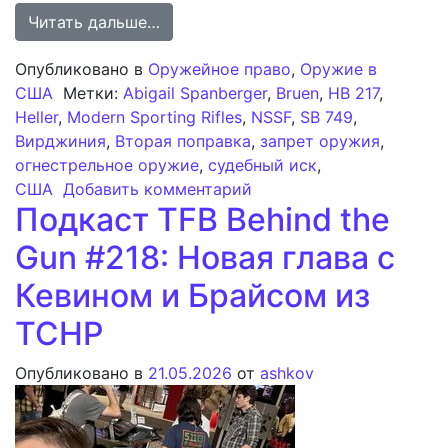
from Финансирование судебного ис
Читать дальше…
Опубликовано в
Оружейное право
,
Оружие в
США
Метки:
Abigail Spanberger
,
Bruen
,
HB 217
,
Heller
,
Modern Sporting Rifles
,
NSSF
,
SB 749
,
Вирджиния
,
Вторая поправка
,
запрет оружия
,
огнестрельное оружие
,
судебный иск
,
к записи Финансировани
США
Добавить комментарий
Подкаст TFB Behind the
Gun #218: Новая глава с
Кевином и Брайсом из
TCHP
Опубликовано в
21.05.2026
от
ashkov