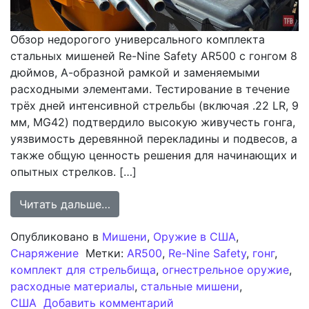
Обзор недорогого универсального комплекта
стальных мишеней Re-Nine Safety AR500 с гонгом 8
дюймов, А-образной рамкой и заменяемыми
расходными элементами. Тестирование в течение
трёх дней интенсивной стрельбы (включая .22 LR, 9
мм, MG42) подтвердило высокую живучесть гонга,
уязвимость деревянной перекладины и подвесов, а
также общую ценность решения для начинающих и
опытных стрелков. […]
from Обзор TFB: Недорогой универ
Читать дальше…
Опубликовано в
Мишени
,
Оружие в США
,
Снаряжение
Метки:
AR500
,
Re-Nine Safety
,
гонг
,
комплект для стрельбища
,
огнестрельное оружие
,
расходные материалы
,
стальные мишени
,
к записи Обзор TFB: Не
США
Добавить комментарий