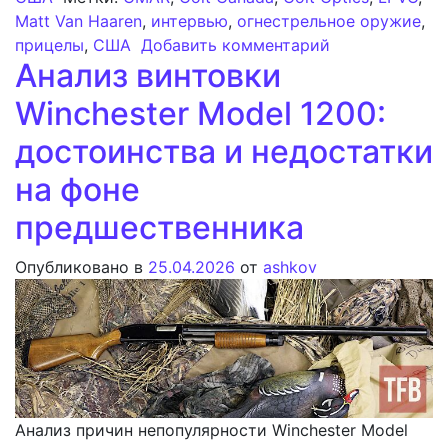
Matt Van Haaren
,
интервью
,
огнестрельное оружие
,
к записи Экск
прицелы
,
США
Добавить комментарий
Анализ винтовки
Winchester Model 1200:
достоинства и недостатки
на фоне
предшественника
Опубликовано в
25.04.2026
от
ashkov
Анализ причин непопулярности Winchester Model