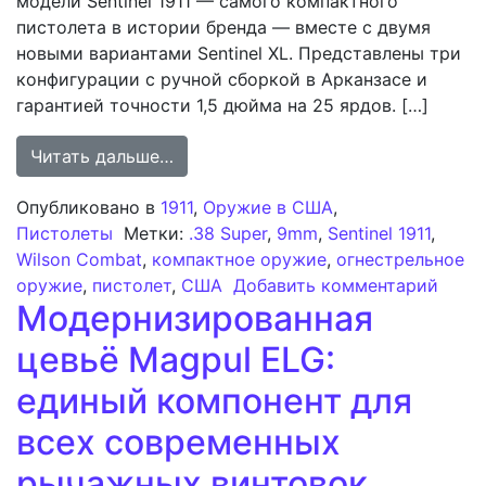
модели Sentinel 1911 — самого компактного
пистолета в истории бренда — вместе с двумя
новыми вариантами Sentinel XL. Представлены три
конфигурации с ручной сборкой в Арканзасе и
гарантией точности 1,5 дюйма на 25 ярдов. […]
from Wilson Combat возобновляет в
Читать дальше…
Опубликовано в
1911
,
Оружие в США
,
Пистолеты
Метки:
.38 Super
,
9mm
,
Sentinel 1911
,
Wilson Combat
,
компактное оружие
,
огнестрельное
к зап
оружие
,
пистолет
,
США
Добавить комментарий
Модернизированная
цевьё Magpul ELG:
единый компонент для
всех современных
рычажных винтовок