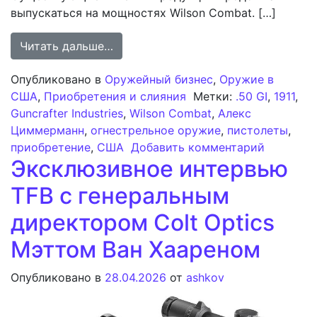
выпускаться на мощностях Wilson Combat. […]
from Wilson Combat завершает приоб
Читать дальше…
Опубликовано в
Оружейный бизнес
,
Оружие в
США
,
Приобретения и слияния
Метки:
.50 GI
,
1911
,
Guncrafter Industries
,
Wilson Combat
,
Алекс
Циммерманн
,
огнестрельное оружие
,
пистолеты
,
к записи
приобретение
,
США
Добавить комментарий
Эксклюзивное интервью
TFB с генеральным
директором Colt Optics
Мэттом Ван Хаареном
Опубликовано в
28.04.2026
от
ashkov