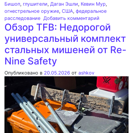
Бишоп
,
глушители
,
Даган Эшли
,
Кевин Мур
,
огнестрельное оружие
,
США
,
федеральное
к записи Подк
расследование
Добавить комментарий
Обзор TFB: Недорогой
универсальный комплект
стальных мишеней от Re-
Nine Safety
Опубликовано в
20.05.2026
от
ashkov