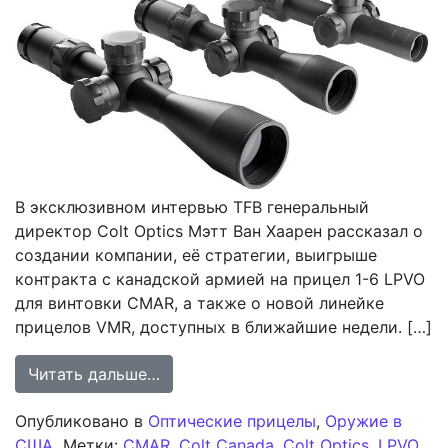
В эксклюзивном интервью TFB генеральный
директор Colt Optics Мэтт Ван Хаарен рассказал о
создании компании, её стратегии, выигрыше
контракта с канадской армией на прицел 1-6 LPVO
для винтовки CMAR, а также о новой линейке
прицелов VMR, доступных в ближайшие недели. […]
from Эксклюзивное интервью TFB с
Читать дальше…
Опубликовано в
Оптические прицелы
,
Оружие в
США
Метки:
CMAR
,
Colt Canada
,
Colt Optics
,
LPVO
,