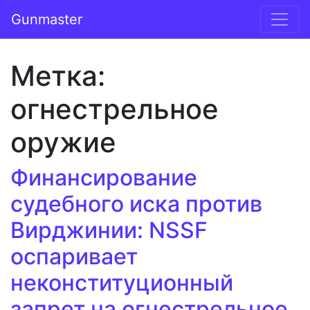
Перейти к содержимому
Gunmaster
Основная навигация
Метка:
огнестрельное
оружие
Финансирование
судебного иска против
Вирджинии: NSSF
оспаривает
неконституционный
запрет на огнестрельное