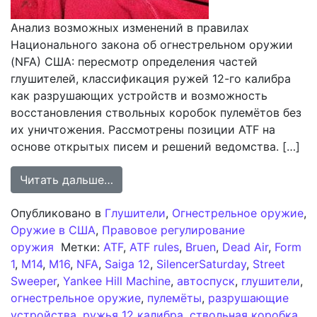
Анализ возможных изменений в правилах
Национального закона об огнестрельном оружии
(NFA) США: пересмотр определения частей
глушителей, классификация ружей 12-го калибра
как разрушающих устройств и возможность
восстановления ствольных коробок пулемётов без
их уничтожения. Рассмотрены позиции ATF на
основе открытых писем и решений ведомства. […]
from Анализ потенциальных измене
Читать дальше…
Опубликовано в
Глушители
,
Огнестрельное оружие
,
Оружие в США
,
Правовое регулирование
оружия
Метки:
ATF
,
ATF rules
,
Bruen
,
Dead Air
,
Form
1
,
M14
,
M16
,
NFA
,
Saiga 12
,
SilencerSaturday
,
Street
Sweeper
,
Yankee Hill Machine
,
автоспуск
,
глушители
,
огнестрельное оружие
,
пулемёты
,
разрушающие
устройства
,
ружья 12 калибра
,
ствольная коробка
,