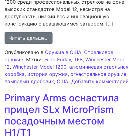
1200 среди профессиональных стрелков на фоне
высоких стандартов Model 12, несмотря на
доступность, низкий вес и инновационную
конструкцию с вращающимся затвором. […]
from Анализ винтовки Winchester M
Читать дальше…
Опубликовано в
Оружие в США
,
Стрелковое
оружие
Метки:
Fudd Friday
,
TFB
,
Winchester Model
12
,
Winchester Model 1200
,
алюминиевая ствольная
коробка
,
история оружия
,
огнестрельное оружие
,
помповый дробовик
,
США
Добавить комментарий
к записи Анализ винтовки Winchester Model 1200: до
Primary Arms оснастила
прицел SLx MicroPrism
посадочным местом
H1/T1