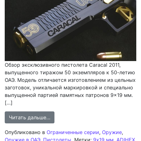
Обзор эксклюзивного пистолета Caracal 2011,
выпущенного тиражом 50 экземпляров к 50-летию
ОАЭ. Модель отличается изготовлением из цельных
заготовок, уникальной маркировкой и специально
выпущенной партией памятных патронов 9×19 мм.
[…]
from Обзор пистолета Caracal 2011
Читать дальше…
Опубликовано в
Ограниченные серии
,
Оружие
,
Оружие в ОАЭ
,
Пистолеты
Метки:
9x19 мм
,
ADIHEX