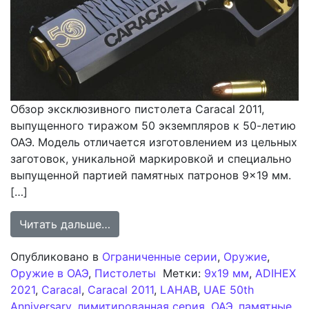
Обзор эксклюзивного пистолета Caracal 2011,
выпущенного тиражом 50 экземпляров к 50-летию
ОАЭ. Модель отличается изготовлением из цельных
заготовок, уникальной маркировкой и специально
выпущенной партией памятных патронов 9×19 мм.
[…]
from Обзор пистолета Caracal 2011
Читать дальше…
Опубликовано в
Ограниченные серии
,
Оружие
,
Оружие в ОАЭ
,
Пистолеты
Метки:
9x19 мм
,
ADIHEX
2021
,
Caracal
,
Caracal 2011
,
LAHAB
,
UAE 50th
Anniversary
,
лимитированная серия
,
ОАЭ
,
памятные