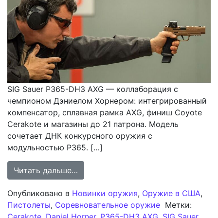
SIG Sauer P365-DH3 AXG — коллаборация с
чемпионом Дэниелом Хорнером: интегрированный
компенсатор, сплавная рамка AXG, финиш Coyote
Cerakote и магазины до 21 патрона. Модель
сочетает ДНК конкурсного оружия с
модульностью P365. […]
from SIG Sauer P365-DH3 AXG: гон
Читать дальше…
Опубликовано в
Новинки оружия
,
Оружие в США
,
Пистолеты
,
Соревновательное оружие
Метки:
Cerakote
,
Daniel Horner
,
P365-DH3 AXG
,
SIG Sauer
,