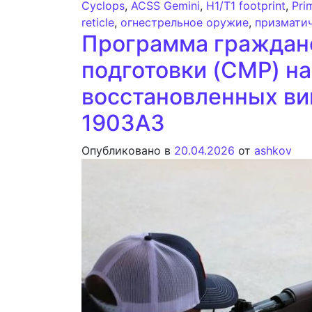
Cyclops
,
ACSS Gemini
,
H1/T1 footprint
,
Pri
reticle
,
огнестрельное оружие
,
призмати
Программа граждан
подготовки (CMP) н
восстановленных вин
1903A3
Опубликовано в
20.04.2026
от
ashkov