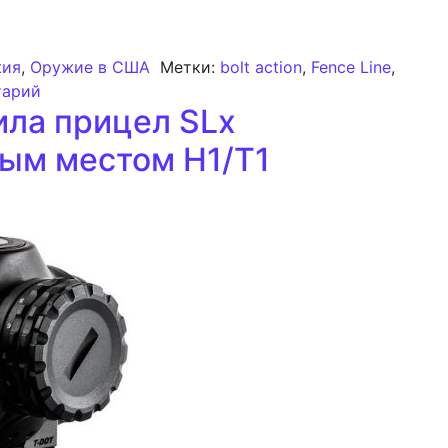
 Начало поставок винтовок в стандартных и мини-испол
жия
,
Оружие в США
Метки:
bolt action
,
Fence Line
,
к записи Howa Fence Line: Начало поставок винто
тарий
ила прицел SLx
ным местом H1/T1