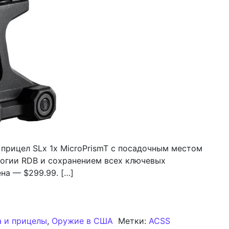
 прицел SLx 1x MicroPrismT с посадочным местом
ологии RDB и сохранением всех ключевых
на — $299.99. […]
астила прицел SLx MicroPrism посадочным местом H1/T1
а и прицелы
,
Оружие в США
Метки:
ACSS