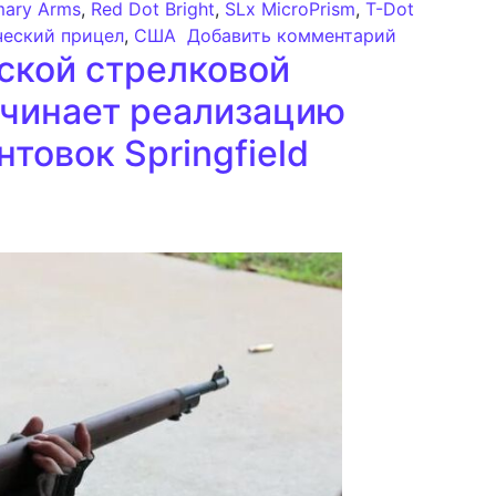
mary Arms
,
Red Dot Bright
,
SLx MicroPrism
,
T-Dot
к записи P
ческий прицел
,
США
Добавить комментарий
ской стрелковой
ачинает реализацию
товок Springfield