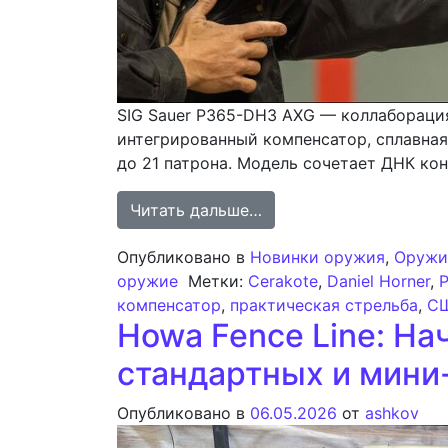
SIG Sauer P365-DH3 AXG — коллабораци
интегрированный компенсатор, сплавная
до 21 патрона. Модель сочетает ДНК ко
from SIG Sauer P365-D
Читать дальше…
Опубликовано в
Новинки оружия
,
Оружи
оружие
Метки:
Cerakote
,
Daniel Horner
,
компенсатор
,
практическая стрельба
,
С
Howa Fence Line: На
стандартных и мини
Опубликовано в
06.05.2026
от
ashkov