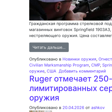
Гражданская программа стрелковой под
магазинных винтовок Springfield 1903A3
нестреляющего оружия. Цена составляет
from Программа гражда
Читать дальше…
Опубликовано в
Новинки оружия
,
Огнес
Civilian Marksmanship Program
,
CMP
,
Spri
к 
оружие
,
США
Добавить комментарий
Ruger отмечает 250
лимитированных сер
оружия
Опубликовано в
20.04.2026
от
ashkov