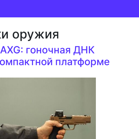
ки оружия
 AXG: гоночная ДНК
компактной платформе