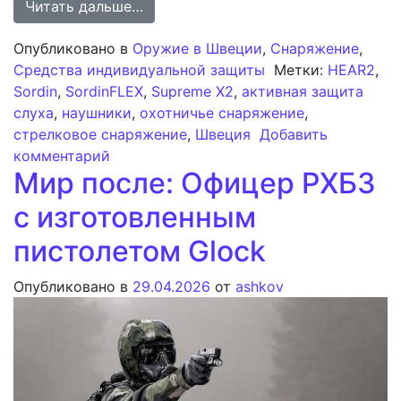
from Sordin представляет Supreme 
Читать дальше…
Опубликовано в
Оружие в Швеции
,
Снаряжение
,
Средства индивидуальной защиты
Метки:
HEAR2
,
Sordin
,
SordinFLEX
,
Supreme X2
,
активная защита
слуха
,
наушники
,
охотничье снаряжение
,
стрелковое снаряжение
,
Швеция
Добавить
к записи Sordin представляет Supreme 
комментарий
Мир после: Офицер РХБЗ
с изготовленным
пистолетом Glock
Опубликовано в
29.04.2026
от
ashkov