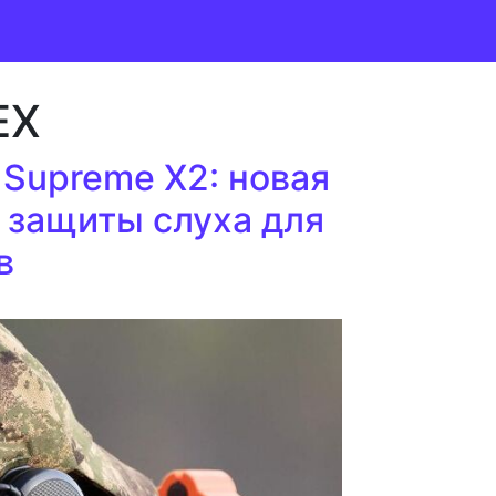
EX
 Supreme X2: новая
 защиты слуха для
в