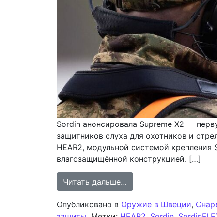
Sordin анонсировала Supreme X2 — пер
защитников слуха для охотников и стре
HEAR2, модульной системой крепления 
влагозащищённой конструкцией. […]
from Sordin представл
Читать дальше…
Опубликовано в
Оружие в Швеции
,
Снар
защиты
Метки:
HEAR2
,
Sordin
,
SordinFLE