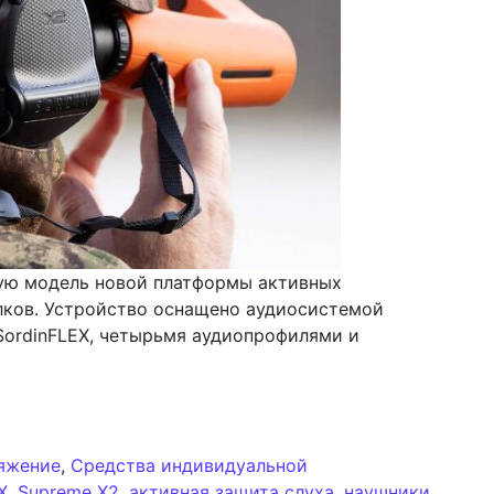
вую модель новой платформы активных
лков. Устройство оснащено аудиосистемой
SordinFLEX, четырьмя аудиопрофилями и
яет Supreme X2: новая платформа активной защиты слух
яжение
,
Средства индивидуальной
X
,
Supreme X2
,
активная защита слуха
,
наушники
,