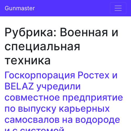
Перейти к содержимому
Gunmaster
Основная навигация
Рубрика:
Военная и
специальная
техника
Госкорпорация Ростех и
BELAZ учредили
совместное предприятие
по выпуску карьерных
самосвалов на водороде
и с системой