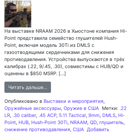
На выставке NRAAM 2026 в Хьюстоне компания Hi-
Point представила семейство глушителей Hush-
Point, включая модель 30Ti из DMLS с
газоотводящими сердечниками для снижения
противодавления. Устройства выпускаются в трёх
калибрах (.22, 9/.45, .30), совместимы с HUB/QD и
оценены в $850 MSRP. […]
from Hi-Point представляет семейс
Читать дальше…
Опубликовано в
Выставки и мероприятия
,
Оружейные аксессуары
,
Оружие в США
Метки:
.22
LR
,
.30 caliber
,
.45 ACP
,
5.11 Tactical
,
9mm
,
DMLS
,
Hi-
Point
,
HUB
,
Hush-Point 30Ti
,
NRAAM
,
QD
,
глушитель
,
снижение противодавления
,
США
Добавить