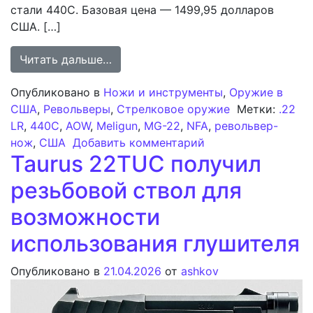
стали 440C. Базовая цена — 1499,95 долларов
США. […]
from Револьвер-нож MG-22 от Melig
Читать дальше…
Опубликовано в
Ножи и инструменты
,
Оружие в
США
,
Револьверы
,
Стрелковое оружие
Метки:
.22
LR
,
440C
,
AOW
,
Meligun
,
MG-22
,
NFA
,
револьвер-
к записи Револьвер
нож
,
США
Добавить комментарий
Taurus 22TUC получил
резьбовой ствол для
возможности
использования глушителя
Опубликовано в
21.04.2026
от
ashkov