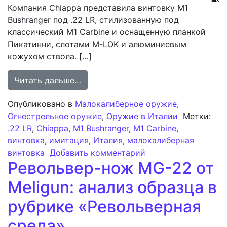
Компания Chiappa представила винтовку M1
Bushranger под .22 LR, стилизованную под
классический M1 Carbine и оснащенную планкой
Пикатинни, слотами M-LOK и алюминиевым
кожухом ствола. […]
from Новый малокалиберный имитато
Читать дальше…
Опубликовано в
Малокалиберное оружие
,
Огнестрельное оружие
,
Оружие в Италии
Метки:
.22 LR
,
Chiappa
,
M1 Bushranger
,
M1 Carbine
,
винтовка
,
имитация
,
Италия
,
малокалиберная
к записи Новый мал
винтовка
Добавить комментарий
Револьвер-нож MG-22 от
Meligun: анализ образца в
рубрике «Револьверная
среда»