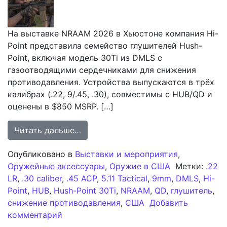
На выставке NRAAM 2026 в Хьюстоне компания Hi-
Point представила семейство глушителей Hush-
Point, включая модель 30Ti из DMLS с
газоотводящими сердечниками для снижения
противодавления. Устройства выпускаются в трёх
калибрах (.22, 9/.45, .30), совместимы с HUB/QD и
оценены в $850 MSRP. […]
from Hi-Point представляет семейс
Читать дальше…
Опубликовано в
Выставки и мероприятия
,
Оружейные аксессуары
,
Оружие в США
Метки:
.22
LR
,
.30 caliber
,
.45 ACP
,
5.11 Tactical
,
9mm
,
DMLS
,
Hi-
Point
,
HUB
,
Hush-Point 30Ti
,
NRAAM
,
QD
,
глушитель
,
снижение противодавления
,
США
Добавить
к записи Hi-Point представляет семейс
комментарий