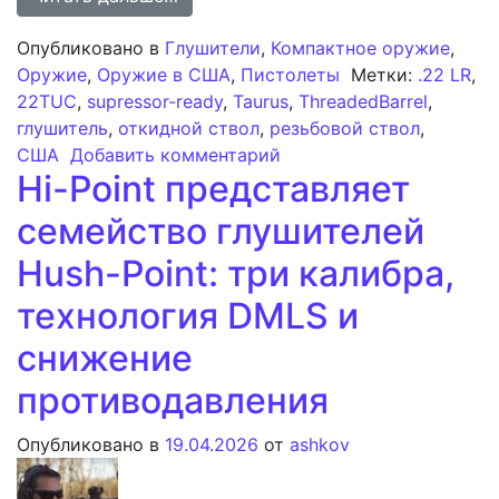
Опубликовано в
Глушители
,
Компактное оружие
,
Оружие
,
Оружие в США
,
Пистолеты
Метки:
.22 LR
,
22TUC
,
supressor-ready
,
Taurus
,
ThreadedBarrel
,
глушитель
,
откидной ствол
,
резьбовой ствол
,
к записи Taurus 22TUC 
США
Добавить комментарий
Hi-Point представляет
семейство глушителей
Hush-Point: три калибра,
технология DMLS и
снижение
противодавления
Опубликовано в
19.04.2026
от
ashkov