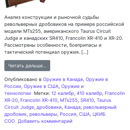
Анализ конструкции и рыночной судьбы
револьверных дробовиков на примере российской
модели MTs255, американского Taurus Circuit
Judge и канадских SR410, Francolin XR-410 и XR-20.
Рассмотрены особенности, боеприпасы и
тактический потенциал оружия. […]
from Анализ концепции револьверн
Читать дальше…
Опубликовано в
Оружие в Канаде
,
Оружие в
России
,
Оружие в США
,
Оружие и
технологии
Метки:
12 калибр
,
410 калибр
,
Francolin
XR-20
,
Francolin XR-410
,
MTs255
,
SR410
,
Taurus
Circuit Judge
,
дробовики
,
Канада
,
револьверный
дробовик
,
револьверы
,
Россия
,
США
,
ЦКИБ
к записи Анализ концеп
СОО
Добавить комментарий