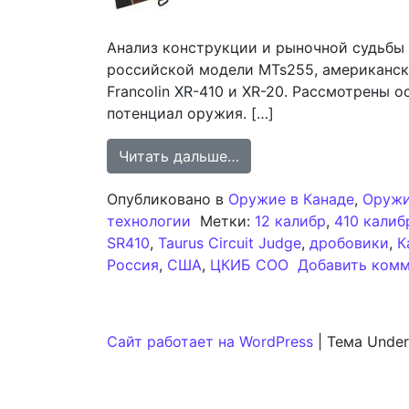
Анализ конструкции и рыночной судьбы
российской модели MTs255, американског
Francolin XR-410 и XR-20. Рассмотрены 
потенциал оружия. […]
from Анализ концепци
Читать дальше…
Опубликовано в
Оружие в Канаде
,
Оружи
технологии
Метки:
12 калибр
,
410 калиб
SR410
,
Taurus Circuit Judge
,
дробовики
,
К
Россия
,
США
,
ЦКИБ СОО
Добавить ком
Сайт работает на WordPress
|
Тема Under