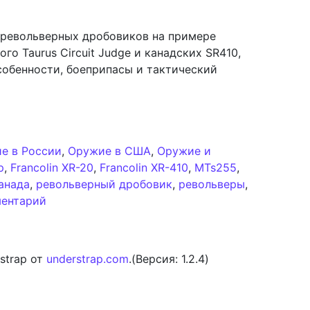
 револьверных дробовиков на примере
о Taurus Circuit Judge и канадских SR410,
особенности, боеприпасы и тактический
и револьверных дробовиков на примере MTs255 и её к
е в России
,
Оружие в США
,
Оружие и
р
,
Francolin XR-20
,
Francolin XR-410
,
MTs255
,
анада
,
револьверный дробовик
,
револьверы
,
к записи Анализ концепции револьверных дро
ментарий
strap от
understrap.com
.(Версия: 1.2.4)