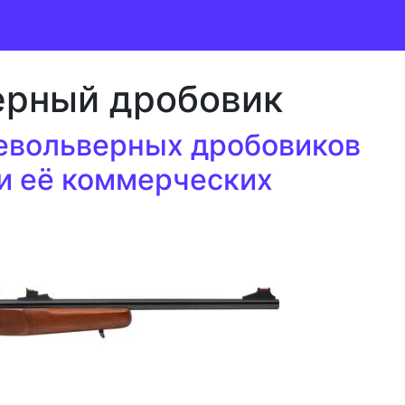
ерный дробовик
евольверных дробовиков
и её коммерческих